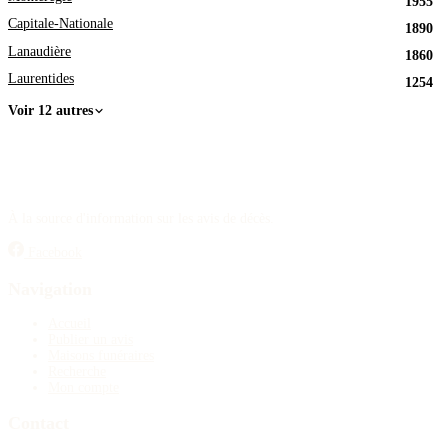
1955
Capitale-Nationale
1890
Lanaudière
1860
Laurentides
1254
Voir 12 autres
À la source d'information sur les avis de décès.
Facebook
Navigation
Accueil
Publier un avis
Maisons funéraires
Recherche
Mon compte
Contact