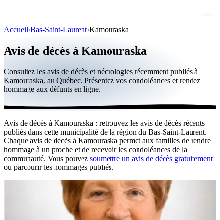
Accueil
›
Bas-Saint-Laurent
›
Kamouraska
Avis de décès
Avis de décès à Kamouraska
Personnalités publiques
Consultez les avis de décès et nécrologies récemment publiés à
Québec
Kamouraska, au Québec. Présentez vos condoléances et rendez
hommage aux défunts en ligne.
Canada
International
Avis de décès à Kamouraska : retrouvez les avis de décès récents
Par région
publiés dans cette municipalité de la région du Bas-Saint-Laurent.
Chaque avis de décès à Kamouraska permet aux familles de rendre
Par ville
hommage à un proche et de recevoir les condoléances de la
communauté. Vous pouvez
soumettre un avis de décès gratuitement
ou parcourir les hommages publiés.
Maisons funéraires
Éternea
Blog