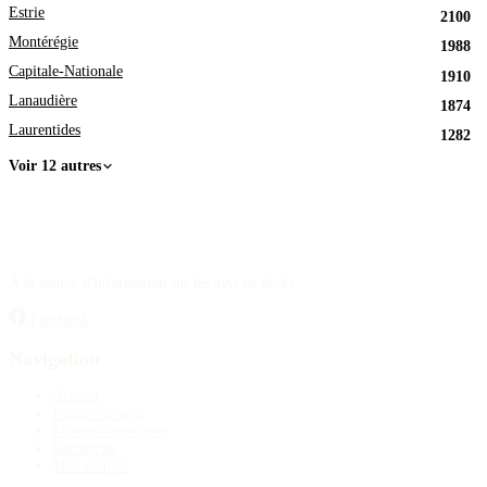
Estrie
2100
Montérégie
1988
Capitale-Nationale
1910
Lanaudière
1874
Laurentides
1282
Voir 12 autres
À la source d'information sur les avis de décès.
Facebook
Navigation
Accueil
Publier un avis
Maisons funéraires
Recherche
Mon compte