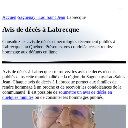
Accueil
›
Saguenay--Lac-Saint-Jean
›
Labrecque
Avis de décès
Avis de décès à Labrecque
Personnalités publiques
Consultez les avis de décès et nécrologies récemment publiés à
Québec
Labrecque, au Québec. Présentez vos condoléances et rendez
hommage aux défunts en ligne.
Canada
International
Avis de décès à Labrecque : retrouvez les avis de décès récents
Par région
publiés dans cette municipalité de la région du Saguenay–Lac-Saint-
Jean. Chaque avis de décès à Labrecque permet aux familles de
Par ville
rendre hommage à un proche et de recevoir les condoléances de la
communauté. Il est possible de
soumettre un avis de décès en
quelques minutes
ou de consulter les hommages publiés.
Maisons funéraires
Éternea
Blog