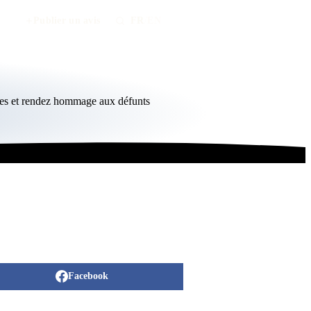
Publier un avis
FR
/
EN
nces et rendez hommage aux défunts
Facebook