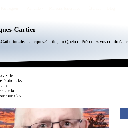
Par région
Par ville
Maisons funéraires
Éternea
Blog
cques-Cartier
te-Catherine-de-la-Jacques-Cartier, au Québec. Présentez vos condoléa
 avis de
le-Nationale.
t aux
es de la
arcourir les