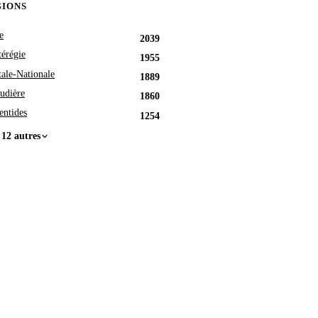
GIONS
e
2039
érégie
1955
tale-Nationale
1889
udière
1860
entides
1254
 12 autres