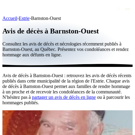
Accueil
›
Estrie
›
Barnston-Ouest
Avis de décès
Avis de décès à Barnston-Ouest
Personnalités publiques
Consultez les avis de décès et nécrologies récemment publiés à
Québec
Barnston-Ouest, au Québec. Présentez vos condoléances et rendez
hommage aux défunts en ligne.
Canada
International
Avis de décès à Barnston-Ouest : retrouvez les avis de décès récents
Par région
publiés dans cette municipalité de la région de l'Estrie. Chaque avis
de décès à Barnston-Ouest permet aux familles de rendre hommage
Par ville
à un proche et de recevoir les condoléances de la communauté.
N'hésitez pas à
partager un avis de décès en ligne
ou à parcourir les
hommages publiés.
Maisons funéraires
Éternea
Blog