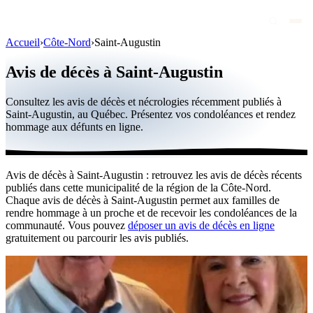
Accueil
›
Côte-Nord
›
Saint-Augustin
Avis de décès
Avis de décès à Saint-Augustin
Personnalités publiques
Consultez les avis de décès et nécrologies récemment publiés à
Québec
Saint-Augustin, au Québec. Présentez vos condoléances et rendez
hommage aux défunts en ligne.
Canada
International
Avis de décès à Saint-Augustin : retrouvez les avis de décès récents
Par région
publiés dans cette municipalité de la région de la Côte-Nord.
Chaque avis de décès à Saint-Augustin permet aux familles de
Par ville
rendre hommage à un proche et de recevoir les condoléances de la
communauté. Vous pouvez
déposer un avis de décès en ligne
gratuitement ou parcourir les avis publiés.
Maisons funéraires
Éternea
Blog