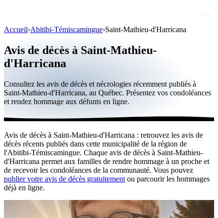
Accueil
›
Abitibi-Témiscamingue
›
Saint-Mathieu-d'Harricana
Avis de décès
Avis de décès à Saint-Mathieu-
Personnalités publiques
d'Harricana
Québec
Consultez les avis de décès et nécrologies récemment publiés à
Saint-Mathieu-d'Harricana, au Québec. Présentez vos condoléances
Canada
et rendez hommage aux défunts en ligne.
International
Par région
Avis de décès à Saint-Mathieu-d'Harricana : retrouvez les avis de
décès récents publiés dans cette municipalité de la région de
Par ville
l'Abitibi-Témiscamingue. Chaque avis de décès à Saint-Mathieu-
d'Harricana permet aux familles de rendre hommage à un proche et
Maisons funéraires
de recevoir les condoléances de la communauté. Vous pouvez
publier votre avis de décès gratuitement
ou parcourir les hommages
Éternea
déjà en ligne.
Blog