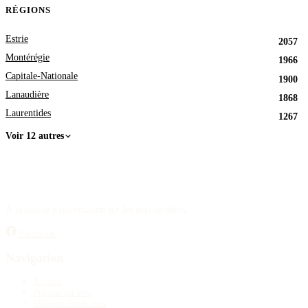
RÉGIONS
Estrie
2057
Montérégie
1966
Capitale-Nationale
1900
Lanaudière
1868
Laurentides
1267
Voir 12 autres
À la source d'information sur les avis de décès.
Facebook
Navigation
Accueil
Publier un avis
Maisons funéraires