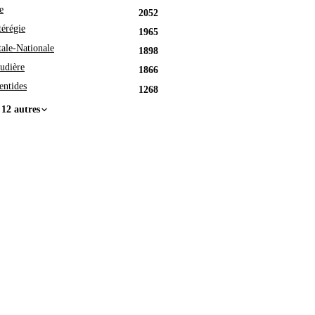
e
2052
érégie
1965
tale-Nationale
1898
udière
1866
entides
1268
 12 autres