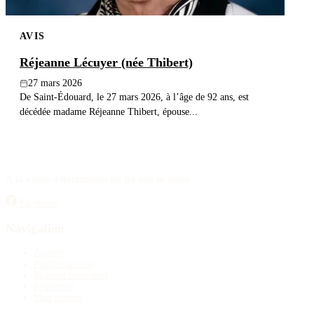
AVIS
Réjeanne Lécuyer (née Thibert)
27 mars 2026
De Saint-Édouard, le 27 mars 2026, à l’âge de 92 ans, est
décédée madame Réjeanne Thibert, épouse...
À la source d'information sur les avis de décès.
Facebook
Navigation
Accueil
Publier un avis
Maisons funéraires
Recherche
Mon compte