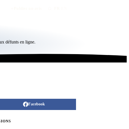
Publier un avis
FR
/
EN
x défunts en ligne.
Facebook
GIONS