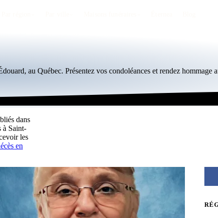
Par région
Par ville
Maisons funéraires
Éternea
Blog
t-Édouard, au Québec. Présentez vos condoléances et rendez hommage au
bliés dans
 à Saint-
evoir les
décès en
RÉ