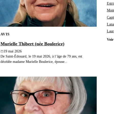
Estri
Mont
Capi
Lana
Laur
AVIS
Voir
Murielle Thibert (née Boulerice)
19 mai 2026
De Saint-Édouard, le 19 mai 2026, à l’âge de 79 ans, est
décédée madame Murielle Boulerice, épouse...