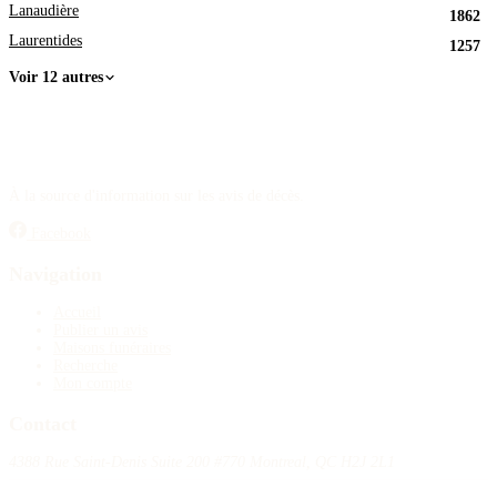
Lanaudière
1862
Laurentides
1257
Voir 12 autres
À la source d'information sur les avis de décès.
Facebook
Navigation
Accueil
Publier un avis
Maisons funéraires
Recherche
Mon compte
Contact
4388 Rue Saint-Denis Suite 200 #770 Montreal, QC H2J 2L1