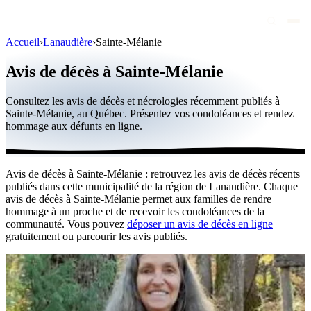
Accueil
›
Lanaudière
›
Sainte-Mélanie
Avis de décès
Avis de décès à Sainte-Mélanie
Personnalités publiques
Consultez les avis de décès et nécrologies récemment publiés à
Québec
Sainte-Mélanie, au Québec. Présentez vos condoléances et rendez
hommage aux défunts en ligne.
Canada
International
Avis de décès à Sainte-Mélanie : retrouvez les avis de décès récents
Par région
publiés dans cette municipalité de la région de Lanaudière. Chaque
avis de décès à Sainte-Mélanie permet aux familles de rendre
Par ville
hommage à un proche et de recevoir les condoléances de la
communauté. Vous pouvez
déposer un avis de décès en ligne
gratuitement ou parcourir les avis publiés.
Maisons funéraires
Éternea
Blog