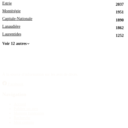
Estrie
2037
Montérégie
1951
Capitale-Nationale
1890
Lanaudière
1862
Laurentides
1252
Voir 12 autres
À la source d'information sur les avis de décès.
Facebook
Navigation
Accueil
Publier un avis
Maisons funéraires
Recherche
Mon compte