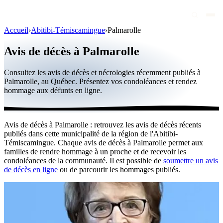
Accueil
›
Abitibi-Témiscamingue
›
Palmarolle
Avis de décès
Avis de décès à Palmarolle
Personnalités publiques
Consultez les avis de décès et nécrologies récemment publiés à
Québec
Palmarolle, au Québec. Présentez vos condoléances et rendez
hommage aux défunts en ligne.
Canada
International
Avis de décès à Palmarolle : retrouvez les avis de décès récents
Par région
publiés dans cette municipalité de la région de l'Abitibi-
Témiscamingue. Chaque avis de décès à Palmarolle permet aux
Par ville
familles de rendre hommage à un proche et de recevoir les
condoléances de la communauté. Il est possible de
soumettre un avis
de décès en ligne
ou de parcourir les hommages publiés.
Maisons funéraires
Éternea
Blog