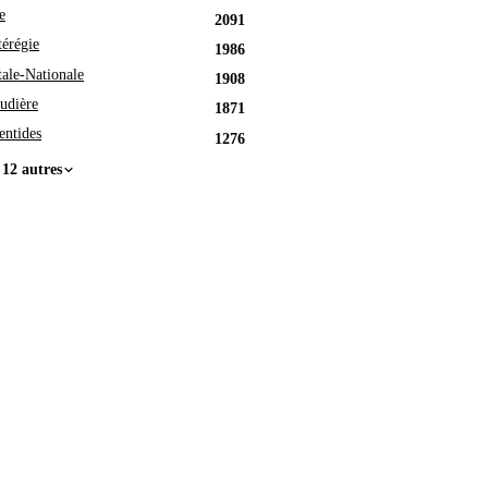
e
2091
érégie
1986
tale-Nationale
1908
udière
1871
entides
1276
 12 autres