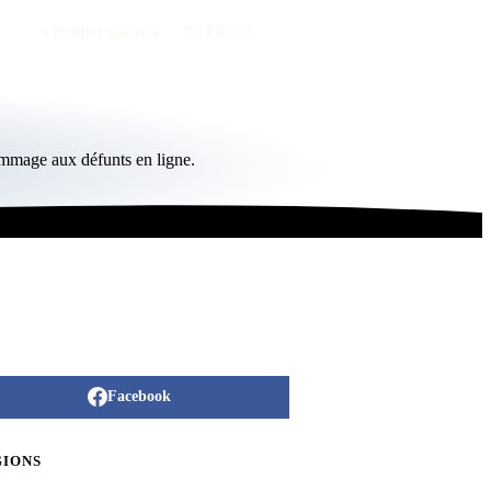
Publier un avis
FR
/
EN
ommage aux défunts en ligne.
Facebook
GIONS