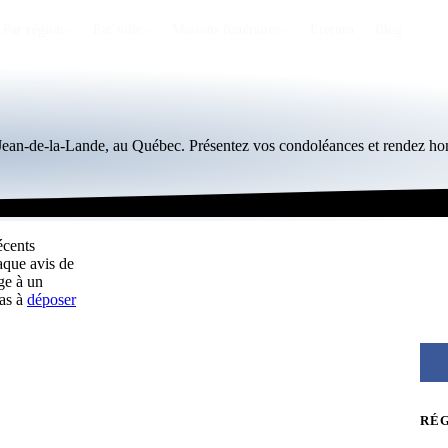
Par région
Par ville
Maisons funéraires
Éternea
Blog
t-Jean-de-la-Lande, au Québec. Présentez vos condoléances et rendez h
écents
aque avis de
ge à un
pas à
déposer
RÉ