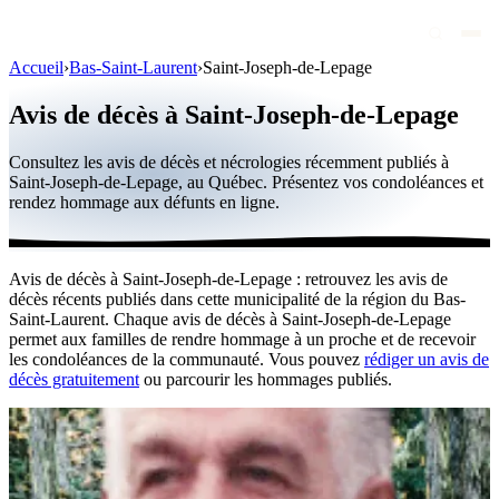
Accueil
›
Bas-Saint-Laurent
›
Saint-Joseph-de-Lepage
Avis de décès
Avis de décès à Saint-Joseph-de-Lepage
Personnalités publiques
Consultez les avis de décès et nécrologies récemment publiés à
Québec
Saint-Joseph-de-Lepage, au Québec. Présentez vos condoléances et
rendez hommage aux défunts en ligne.
Canada
International
Avis de décès à Saint-Joseph-de-Lepage : retrouvez les avis de
Par région
décès récents publiés dans cette municipalité de la région du Bas-
Saint-Laurent. Chaque avis de décès à Saint-Joseph-de-Lepage
Par ville
permet aux familles de rendre hommage à un proche et de recevoir
les condoléances de la communauté. Vous pouvez
rédiger un avis de
décès gratuitement
ou parcourir les hommages publiés.
Maisons funéraires
Éternea
Blog