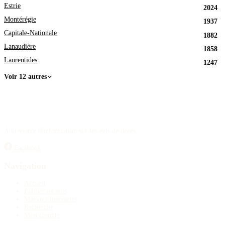
Estrie
2024
Montérégie
1937
Capitale-Nationale
1882
Lanaudière
1858
Laurentides
1247
Voir 12 autres
À la source d'information sur les avis de décès.
Facebook
Navigation
Accueil
Publier un avis
Maisons funéraires
Recherche
Mon compte