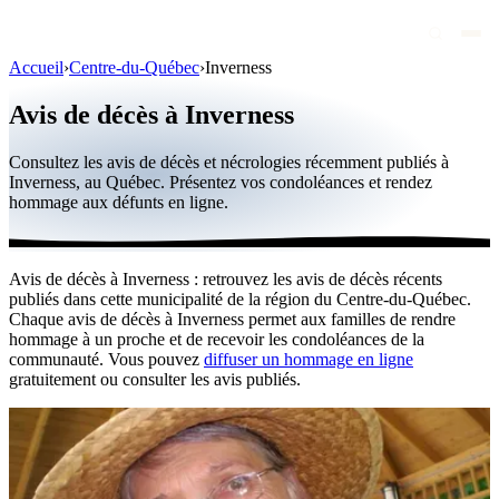
Accueil
›
Centre-du-Québec
›
Inverness
Avis de décès
Avis de décès à Inverness
Personnalités publiques
Consultez les avis de décès et nécrologies récemment publiés à
Québec
Inverness, au Québec. Présentez vos condoléances et rendez
hommage aux défunts en ligne.
Canada
International
Avis de décès à Inverness : retrouvez les avis de décès récents
Par région
publiés dans cette municipalité de la région du Centre-du-Québec.
Chaque avis de décès à Inverness permet aux familles de rendre
Par ville
hommage à un proche et de recevoir les condoléances de la
communauté. Vous pouvez
diffuser un hommage en ligne
gratuitement ou consulter les avis publiés.
Maisons funéraires
Éternea
Blog