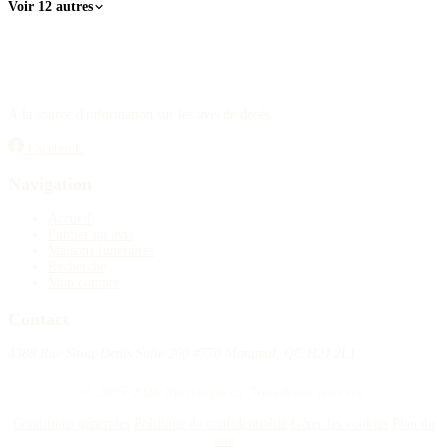
Voir 12 autres
À la source d'information sur les avis de décès.
Facebook
Navigation
Accueil
Publier un avis
Maisons funéraires
Recherche
Mon compte
Contact
4388 Rue Saint-Denis Suite 200 #770 Montreal, QC H2J 2L1
© 2015–2026 Nécrologie.ca. Tous droits réservés.
Conditions générales
Politique de confidentialité
Gérer les cookies
Plan du
site