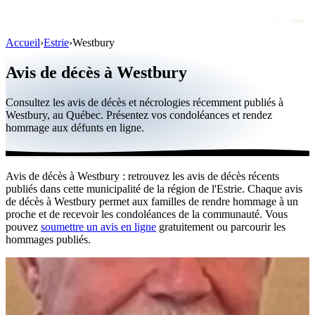
Accueil
›
Estrie
›
Westbury
Avis de décès
Avis de décès à Westbury
Personnalités publiques
Consultez les avis de décès et nécrologies récemment publiés à
Québec
Westbury, au Québec. Présentez vos condoléances et rendez
hommage aux défunts en ligne.
Canada
International
Avis de décès à Westbury : retrouvez les avis de décès récents
Par région
publiés dans cette municipalité de la région de l'Estrie. Chaque avis
de décès à Westbury permet aux familles de rendre hommage à un
Par ville
proche et de recevoir les condoléances de la communauté. Vous
pouvez
soumettre un avis en ligne
gratuitement ou parcourir les
hommages publiés.
Maisons funéraires
Éternea
Blog