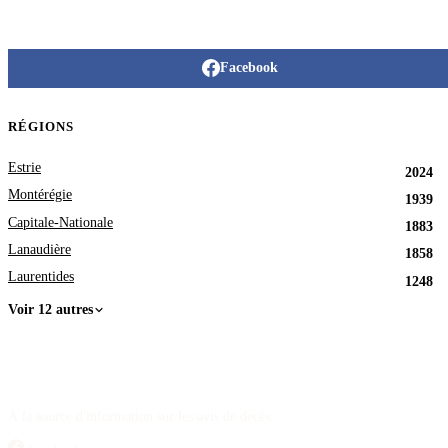
Facebook
RÉGIONS
Estrie
2024
Montérégie
1939
Capitale-Nationale
1883
Lanaudière
1858
Laurentides
1248
Voir 12 autres
À la source d'information sur les avis de décès.