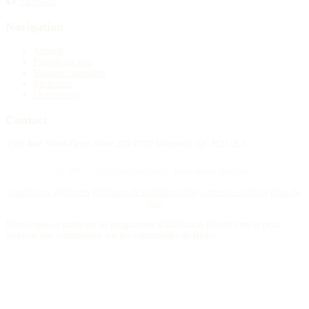
Facebook
Navigation
Accueil
Publier un avis
Maisons funéraires
Recherche
Mon compte
Contact
4388 Rue Saint-Denis Suite 200 #770 Montreal, QC H2J 2L1
© 2015–2026 Nécrologie.ca. Tous droits réservés.
Conditions générales
Politique de confidentialité
Gérer les cookies
Plan du
site
Nécrologie.ca participe au programme d'affiliation Florist One et peut
recevoir une commission sur les commandes de fleurs.