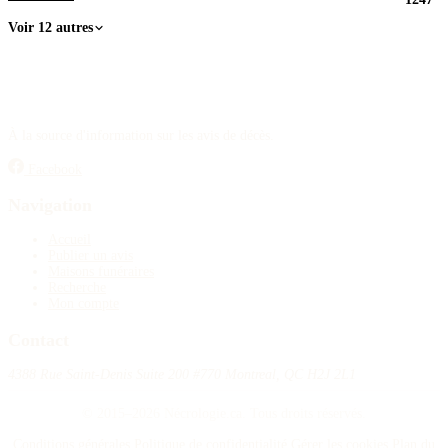
Voir 12 autres
À la source d'information sur les avis de décès.
Facebook
Navigation
Accueil
Publier un avis
Maisons funéraires
Recherche
Mon compte
Contact
4388 Rue Saint-Denis Suite 200 #770 Montreal, QC H2J 2L1
© 2015–2026 Nécrologie.ca. Tous droits réservés.
Conditions générales
Politique de confidentialité
Gérer les cookies
Plan du