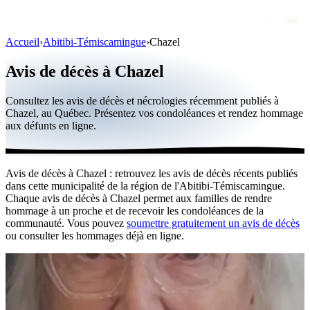
Accueil
›
Abitibi-Témiscamingue
›
Chazel
Avis de décès
Avis de décès à Chazel
Personnalités publiques
Consultez les avis de décès et nécrologies récemment publiés à
Québec
Chazel, au Québec. Présentez vos condoléances et rendez hommage
aux défunts en ligne.
Canada
International
Avis de décès à Chazel : retrouvez les avis de décès récents publiés
Par région
dans cette municipalité de la région de l'Abitibi-Témiscamingue.
Chaque avis de décès à Chazel permet aux familles de rendre
Par ville
hommage à un proche et de recevoir les condoléances de la
communauté. Vous pouvez
soumettre gratuitement un avis de décès
ou consulter les hommages déjà en ligne.
Maisons funéraires
Éternea
Blog