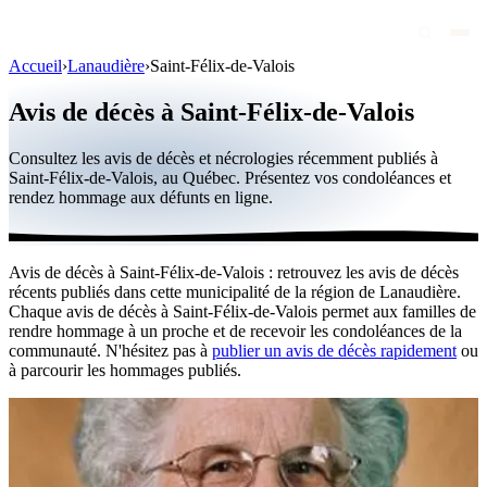
Accueil
›
Lanaudière
›
Saint-Félix-de-Valois
Avis de décès
Avis de décès à Saint-Félix-de-Valois
Personnalités publiques
Consultez les avis de décès et nécrologies récemment publiés à
Québec
Saint-Félix-de-Valois, au Québec. Présentez vos condoléances et
rendez hommage aux défunts en ligne.
Canada
International
Avis de décès à Saint-Félix-de-Valois : retrouvez les avis de décès
Par région
récents publiés dans cette municipalité de la région de Lanaudière.
Chaque avis de décès à Saint-Félix-de-Valois permet aux familles de
Par ville
rendre hommage à un proche et de recevoir les condoléances de la
communauté. N'hésitez pas à
publier un avis de décès rapidement
ou
à parcourir les hommages publiés.
Maisons funéraires
Éternea
Blog