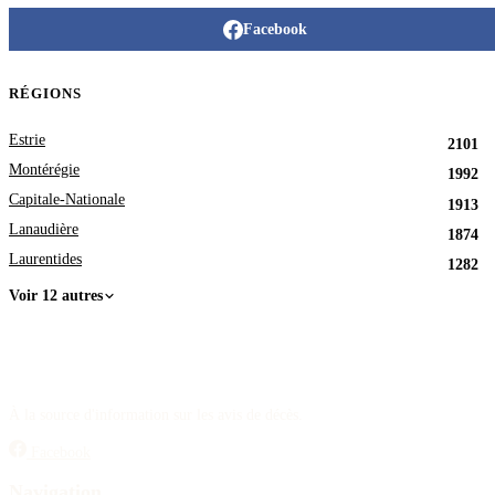
Facebook
RÉGIONS
Estrie
2101
Montérégie
1992
Capitale-Nationale
1913
Lanaudière
1874
Laurentides
1282
Voir 12 autres
À la source d'information sur les avis de décès.
Facebook
Navigation