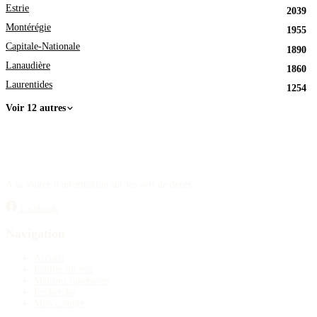
Estrie
2039
Montérégie
1955
Capitale-Nationale
1890
Lanaudière
1860
Laurentides
1254
Voir 12 autres
À la source d'information sur les avis de décès.
Facebook
Navigation
Accueil
Publier un avis
Maisons funéraires
Recherche
Mon compte