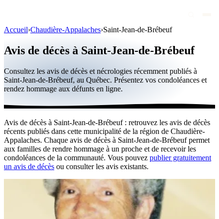
Accueil
›
Chaudière-Appalaches
›
Saint-Jean-de-Brébeuf
Avis de décès
Avis de décès à Saint-Jean-de-Brébeuf
Personnalités publiques
Consultez les avis de décès et nécrologies récemment publiés à
Québec
Saint-Jean-de-Brébeuf, au Québec. Présentez vos condoléances et
rendez hommage aux défunts en ligne.
Canada
International
Avis de décès à Saint-Jean-de-Brébeuf : retrouvez les avis de décès
Par région
récents publiés dans cette municipalité de la région de Chaudière-
Appalaches. Chaque avis de décès à Saint-Jean-de-Brébeuf permet
Par ville
aux familles de rendre hommage à un proche et de recevoir les
condoléances de la communauté. Vous pouvez
publier gratuitement
un avis de décès
ou consulter les avis existants.
Maisons funéraires
Éternea
Blog