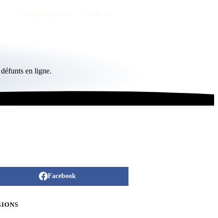
Publier un avis
FR
/
EN
défunts en ligne.
Facebook
GIONS