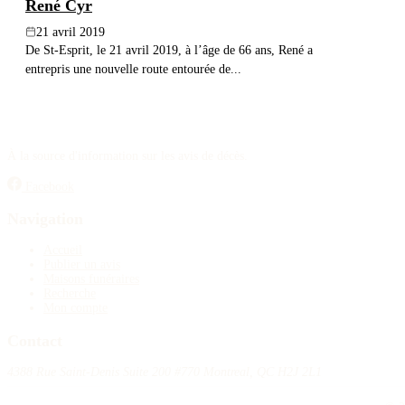
René Cyr
21 avril 2019
De St-Esprit, le 21 avril 2019, à l’âge de 66 ans, René a
entrepris une nouvelle route entourée de...
À la source d'information sur les avis de décès.
Facebook
Navigation
Accueil
Publier un avis
Maisons funéraires
Recherche
Mon compte
Contact
4388 Rue Saint-Denis Suite 200 #770 Montreal, QC H2J 2L1