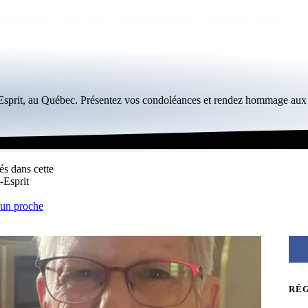
Par région
Par ville
Maisons funéraires
Éternea
Blog
-Esprit, au Québec. Présentez vos condoléances et rendez hommage aux 
és dans cette
-Esprit
 un proche
RÉ