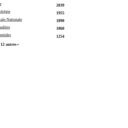
e
2039
érégie
1955
tale-Nationale
1890
udière
1860
entides
1254
 12 autres