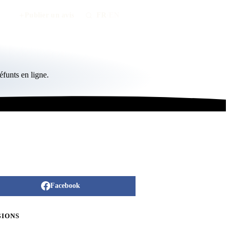
Publier un avis
FR
/
EN
funts en ligne.
Facebook
GIONS