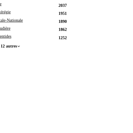
e
2037
érégie
1951
tale-Nationale
1890
udière
1862
entides
1252
 12 autres