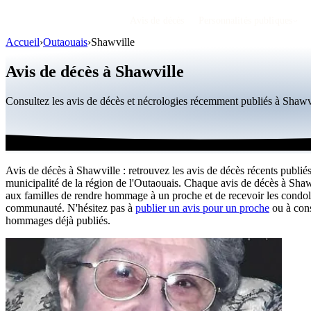
Avis de décès
Personnalités publiques
Accueil
›
Outaouais
›
Shawville
Avis de décès à Shawville
Consultez les avis de décès et nécrologies récemment publiés à Shaw
Avis de décès à Shawville : retrouvez les avis de décès récents publiés
municipalité de la région de l'Outaouais. Chaque avis de décès à Sha
aux familles de rendre hommage à un proche et de recevoir les condol
communauté. N'hésitez pas à
publier un avis pour un proche
ou à cons
hommages déjà publiés.