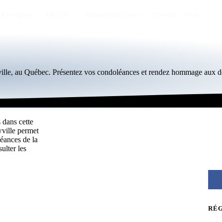
Par région
Par ville
Maisons funéraires
Éternea
Blog
ville, au Québec. Présentez vos condoléances et rendez hommage aux dé
 dans cette
wville permet
éances de la
ulter les
RÉ