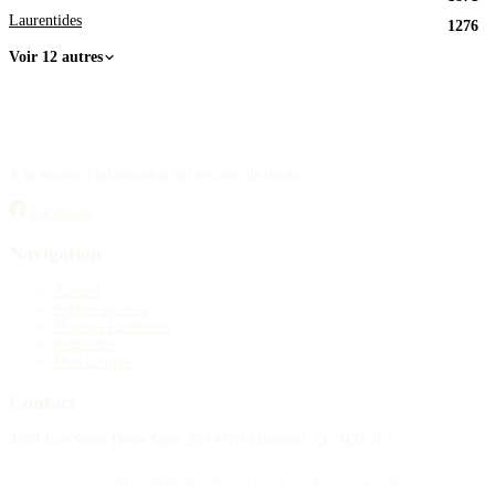
Laurentides
1276
Voir 12 autres
À la source d'information sur les avis de décès.
Facebook
Navigation
Accueil
Publier un avis
Maisons funéraires
Recherche
Mon compte
Contact
4388 Rue Saint-Denis Suite 200 #770 Montreal, QC H2J 2L1
© 2015–2026 Nécrologie.ca. Tous droits réservés.