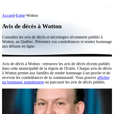
Accueil
›
Estrie
›
Wotton
Avis de décès
Avis de décès à Wotton
Personnalités publiques
Consultez les avis de décès et nécrologies récemment publiés à
Québec
Wotton, au Québec. Présentez vos condoléances et rendez hommage
aux défunts en ligne.
Canada
International
Avis de décès à Wotton : retrouvez les avis de décès récents publiés
Par région
dans cette municipalité de la région de l'Estrie. Chaque avis de décès
à Wotton permet aux familles de rendre hommage à un proche et de
Par ville
recevoir les condoléances de la communauté. Vous pouvez
afficher
un hommage gratuitement
ou parcourir les avis de décès publiés.
Maisons funéraires
Éternea
Blog