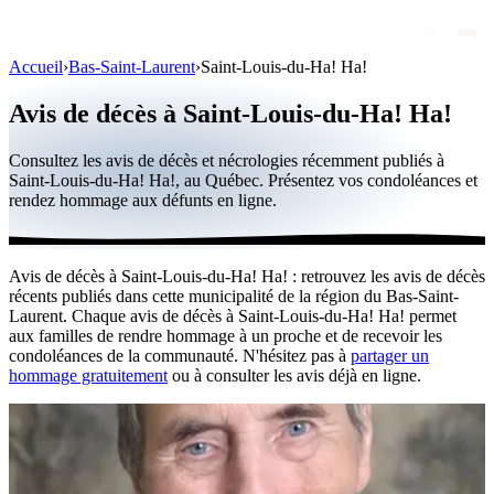
Accueil
›
Bas-Saint-Laurent
›
Saint-Louis-du-Ha! Ha!
Avis de décès
Avis de décès à Saint-Louis-du-Ha! Ha!
Personnalités publiques
Consultez les avis de décès et nécrologies récemment publiés à
Québec
Saint-Louis-du-Ha! Ha!, au Québec. Présentez vos condoléances et
rendez hommage aux défunts en ligne.
Canada
International
Avis de décès à Saint-Louis-du-Ha! Ha! : retrouvez les avis de décès
Par région
récents publiés dans cette municipalité de la région du Bas-Saint-
Laurent. Chaque avis de décès à Saint-Louis-du-Ha! Ha! permet
Par ville
aux familles de rendre hommage à un proche et de recevoir les
condoléances de la communauté. N'hésitez pas à
partager un
hommage gratuitement
ou à consulter les avis déjà en ligne.
Maisons funéraires
Éternea
Blog