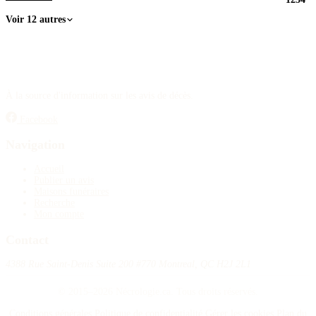
Voir 12 autres
À la source d'information sur les avis de décès.
Facebook
Navigation
Accueil
Publier un avis
Maisons funéraires
Recherche
Mon compte
Contact
4388 Rue Saint-Denis Suite 200 #770 Montreal, QC H2J 2L1
© 2015–2026 Nécrologie.ca. Tous droits réservés.
Conditions générales
Politique de confidentialité
Gérer les cookies
Plan du