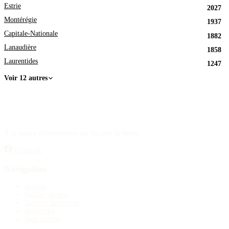
Estrie
2027
Montérégie
1937
Capitale-Nationale
1882
Lanaudière
1858
Laurentides
1247
Voir 12 autres
À la source d'information sur les avis de décès.
Facebook
Navigation
Accueil
Publier un avis
Maisons funéraires
Recherche
Mon compte