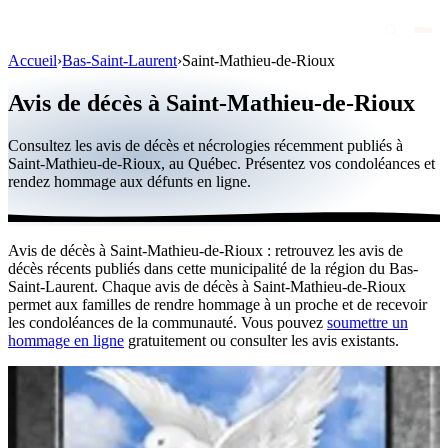
Accueil
›
Bas-Saint-Laurent
›
Saint-Mathieu-de-Rioux
Avis de décès
Avis de décès à Saint-Mathieu-de-Rioux
Personnalités publiques
Consultez les avis de décès et nécrologies récemment publiés à
Québec
Saint-Mathieu-de-Rioux, au Québec. Présentez vos condoléances et
rendez hommage aux défunts en ligne.
Canada
International
Avis de décès à Saint-Mathieu-de-Rioux : retrouvez les avis de
Par région
décès récents publiés dans cette municipalité de la région du Bas-
Saint-Laurent. Chaque avis de décès à Saint-Mathieu-de-Rioux
Par ville
permet aux familles de rendre hommage à un proche et de recevoir
les condoléances de la communauté. Vous pouvez
soumettre un
hommage en ligne
gratuitement ou consulter les avis existants.
Maisons funéraires
Éternea
Blog