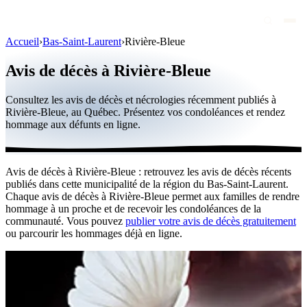
Accueil
›
Bas-Saint-Laurent
›
Rivière-Bleue
Avis de décès
Avis de décès à Rivière-Bleue
Personnalités publiques
Consultez les avis de décès et nécrologies récemment publiés à
Québec
Rivière-Bleue, au Québec. Présentez vos condoléances et rendez
hommage aux défunts en ligne.
Canada
International
Avis de décès à Rivière-Bleue : retrouvez les avis de décès récents
Par région
publiés dans cette municipalité de la région du Bas-Saint-Laurent.
Chaque avis de décès à Rivière-Bleue permet aux familles de rendre
Par ville
hommage à un proche et de recevoir les condoléances de la
communauté. Vous pouvez
publier votre avis de décès gratuitement
ou parcourir les hommages déjà en ligne.
Maisons funéraires
Éternea
Blog