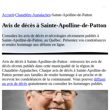
Accueil
›
Chaudière-Appalaches
›
Sainte-Apolline-de-Patton
Avis de décès
Avis de décès à Sainte-Apolline-de-Patton
Personnalités publiques
Consultez les avis de décès et nécrologies récemment publiés à
Québec
Sainte-Apolline-de-Patton, au Québec. Présentez vos condoléances
et rendez hommage aux défunts en ligne.
Canada
International
Avis de décès à Sainte-Apolline-de-Patton : retrouvez les avis de
Par région
décès récents publiés dans cette municipalité de la région de
Chaudière-Appalaches. Chaque avis de décès à Sainte-Apolline-de-
Par ville
Patton permet aux familles de rendre hommage à un proche et de
recevoir les condoléances de la communauté. Vous pouvez
diffuser
un avis de décès
gratuitement ou consulter les hommages publiés.
Maisons funéraires
Éternea
Blog