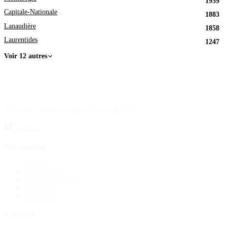
1939
Capitale-Nationale
1883
Lanaudière
1858
Laurentides
1247
Voir 12 autres
À la source d'information sur les avis de décès.
Facebook
Navigation
Accueil
Publier un avis
Maisons funéraires
Recherche
Mon compte
Contact