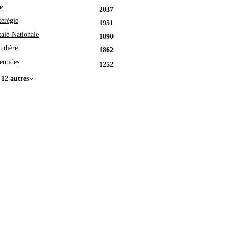
e
2037
érégie
1951
tale-Nationale
1890
udière
1862
entides
1252
 12 autres