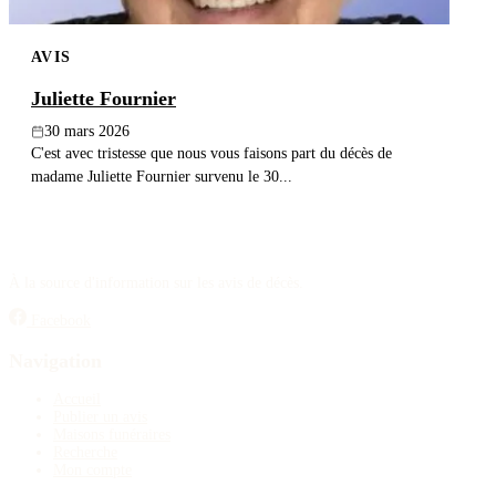
AVIS
Juliette Fournier
30 mars 2026
C'est avec tristesse que nous vous faisons part du décès de
madame Juliette Fournier survenu le 30...
À la source d'information sur les avis de décès.
Facebook
Navigation
Accueil
Publier un avis
Maisons funéraires
Recherche
Mon compte