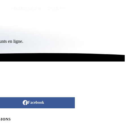
Publier un avis
FR
/
EN
nts en ligne.
Facebook
GIONS