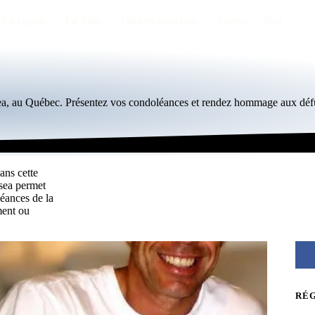
Par région
Par ville
Maisons funéraires
Éternea
Blog
sea, au Québec. Présentez vos condoléances et rendez hommage aux défu
ans cette
lsea permet
éances de la
ment ou
RÉ