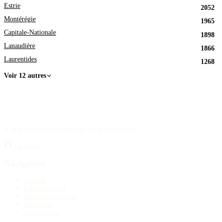
Estrie
2052
Montérégie
1965
Capitale-Nationale
1898
Lanaudière
1866
Laurentides
1268
Voir 12 autres
À la source d'information sur les avis de décès.
Facebook
Navigation
Accueil
Publier un avis
Maisons funéraires
Recherche
Mon compte