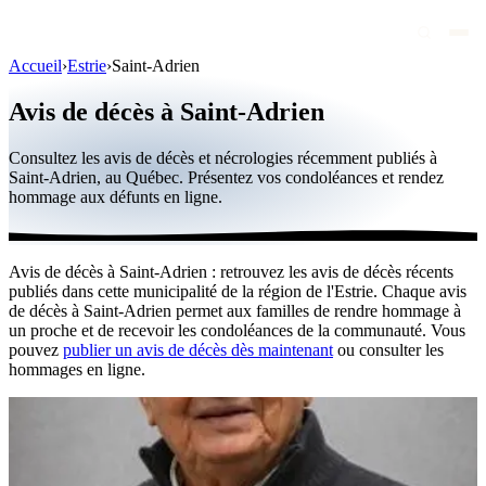
Accueil
›
Estrie
›
Saint-Adrien
Avis de décès
Avis de décès à Saint-Adrien
Personnalités publiques
Consultez les avis de décès et nécrologies récemment publiés à
Québec
Saint-Adrien, au Québec. Présentez vos condoléances et rendez
hommage aux défunts en ligne.
Canada
International
Avis de décès à Saint-Adrien : retrouvez les avis de décès récents
Par région
publiés dans cette municipalité de la région de l'Estrie. Chaque avis
de décès à Saint-Adrien permet aux familles de rendre hommage à
Par ville
un proche et de recevoir les condoléances de la communauté. Vous
pouvez
publier un avis de décès dès maintenant
ou consulter les
hommages en ligne.
Maisons funéraires
Éternea
Blog