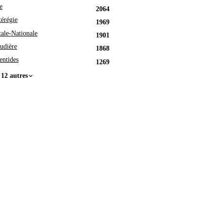
e
2064
érégie
1969
tale-Nationale
1901
udière
1868
entides
1269
 12 autres