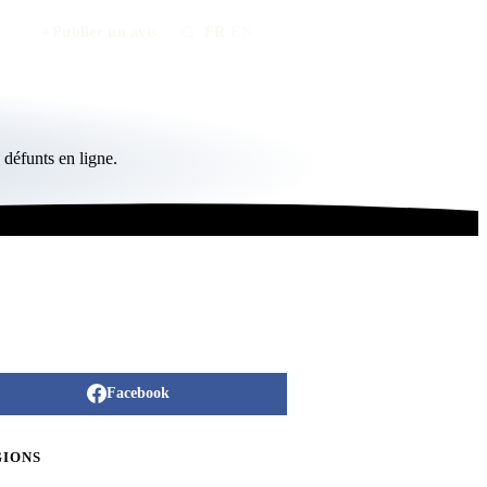
Publier un avis
FR
/
EN
défunts en ligne.
Facebook
GIONS