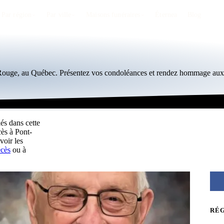
Par région
Par ville
Maisons funéraires
Éternea
Blog
-Rouge, au Québec. Présentez vos condoléances et rendez hommage aux 
és dans cette
cès à Pont-
voir les
écès
ou à
RÉ