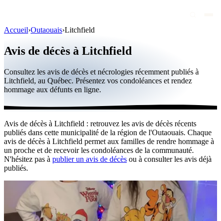
Accueil
›
Outaouais
›
Litchfield
Avis de décès
Avis de décès à Litchfield
Personnalités publiques
Consultez les avis de décès et nécrologies récemment publiés à
Québec
Litchfield, au Québec. Présentez vos condoléances et rendez
hommage aux défunts en ligne.
Canada
International
Avis de décès à Litchfield : retrouvez les avis de décès récents
Par région
publiés dans cette municipalité de la région de l'Outaouais. Chaque
avis de décès à Litchfield permet aux familles de rendre hommage à
Par ville
un proche et de recevoir les condoléances de la communauté.
N'hésitez pas à
publier un avis de décès
ou à consulter les avis déjà
publiés.
Maisons funéraires
Éternea
Blog