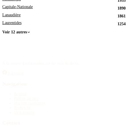
1955
Capitale-Nationale
1890
Lanaudière
1861
Laurentides
1254
Voir 12 autres
À la source d'information sur les avis de décès.
Facebook
Navigation
Accueil
Publier un avis
Maisons funéraires
Recherche
Mon compte
Contact