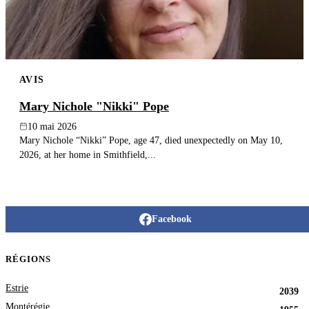
AVIS
Mary Nichole "Nikki" Pope
10 mai 2026
Mary Nichole “Nikki” Pope, age 47, died unexpectedly on May 10,
2026, at her home in Smithfield,...
Facebook
RÉGIONS
Estrie
2039
Montérégie