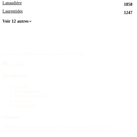
Lanaudière
1858
Laurentides
1247
Voir 12 autres
À la source d'information sur les avis de décès.
Facebook
Navigation
Accueil
Publier un avis
Maisons funéraires
Recherche
Mon compte
Contact
4388 Rue Saint-Denis Suite 200 #770 Montreal, QC H2J 2L1