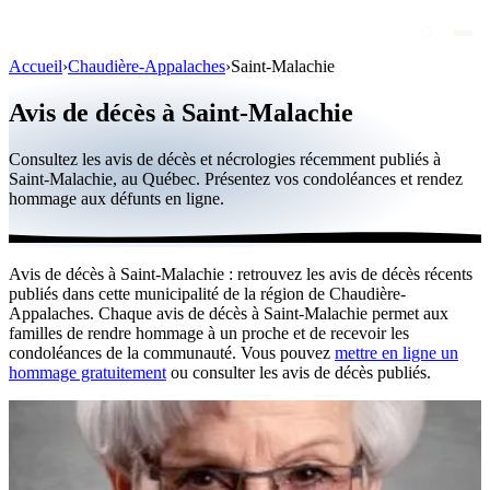
Accueil
›
Chaudière-Appalaches
›
Saint-Malachie
Avis de décès
Avis de décès à Saint-Malachie
Personnalités publiques
Consultez les avis de décès et nécrologies récemment publiés à
Québec
Saint-Malachie, au Québec. Présentez vos condoléances et rendez
hommage aux défunts en ligne.
Canada
International
Avis de décès à Saint-Malachie : retrouvez les avis de décès récents
Par région
publiés dans cette municipalité de la région de Chaudière-
Appalaches. Chaque avis de décès à Saint-Malachie permet aux
Par ville
familles de rendre hommage à un proche et de recevoir les
condoléances de la communauté. Vous pouvez
mettre en ligne un
hommage gratuitement
ou consulter les avis de décès publiés.
Maisons funéraires
Éternea
Blog