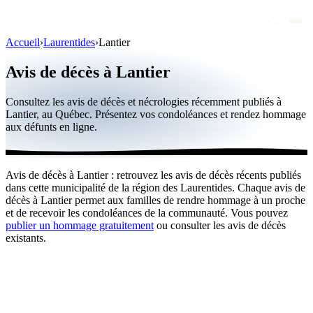
Accueil
›
Laurentides
›
Lantier
Avis de décès
Avis de décès à Lantier
Personnalités publiques
Consultez les avis de décès et nécrologies récemment publiés à
Québec
Lantier, au Québec. Présentez vos condoléances et rendez hommage
aux défunts en ligne.
Canada
International
Avis de décès à Lantier : retrouvez les avis de décès récents publiés
Par région
dans cette municipalité de la région des Laurentides. Chaque avis de
décès à Lantier permet aux familles de rendre hommage à un proche
Par ville
et de recevoir les condoléances de la communauté. Vous pouvez
publier un hommage gratuitement
ou consulter les avis de décès
existants.
Maisons funéraires
Éternea
Blog