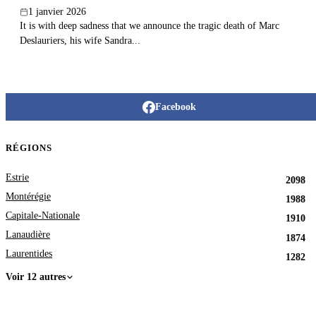
1 janvier 2026
It is with deep sadness that we announce the tragic death of Marc
Deslauriers, his wife Sandra...
Facebook
RÉGIONS
Estrie
2098
Montérégie
1988
Capitale-Nationale
1910
Lanaudière
1874
Laurentides
1282
Voir 12 autres