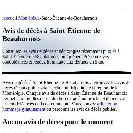
Accueil
›
Montérégie
›
Saint-Étienne-de-Beauharnois
Avis de décès
Avis de décès à Saint-Étienne-de-
Personnalités publiques
Beauharnois
Québec
Consultez les avis de décès et nécrologies récemment publiés à
Saint-Étienne-de-Beauharnois, au Québec. Présentez vos
Canada
condoléances et rendez hommage aux défunts en ligne.
International
Par région
Avis de décès à Saint-Étienne-de-Beauharnois : retrouvez les avis de
décès récents publiés dans cette municipalité de la région de la
Par ville
Montérégie. Chaque avis de décès à Saint-Étienne-de-Beauharnois
permet aux familles de rendre hommage à un proche et de recevoir
Maisons funéraires
les condoléances de la communauté. Vous pouvez
afficher un
hommage gratuitement
ou parcourir les avis de décès publiés.
Éternea
Aucun avis de deces pour le moment
Blog