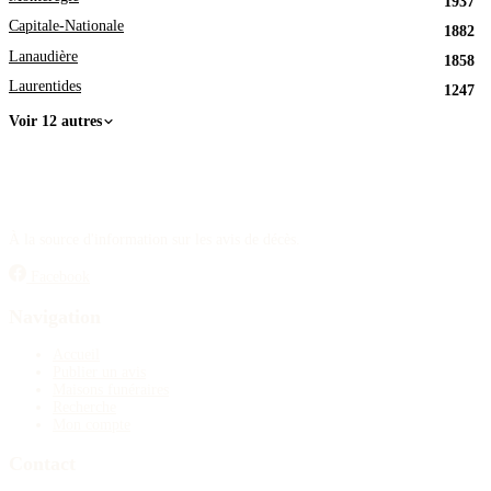
1937
Capitale-Nationale
1882
Lanaudière
1858
Laurentides
1247
Voir 12 autres
À la source d'information sur les avis de décès.
Facebook
Navigation
Accueil
Publier un avis
Maisons funéraires
Recherche
Mon compte
Contact