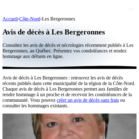
Accueil
›
Côte-Nord
›
Les Bergeronnes
Avis de décès
Avis de décès à Les Bergeronnes
Personnalités publiques
Consultez les avis de décès et nécrologies récemment publiés à Les
Québec
Bergeronnes, au Québec. Présentez vos condoléances et rendez
hommage aux défunts en ligne.
Canada
International
Avis de décès à Les Bergeronnes : retrouvez les avis de décès
Par région
récents publiés dans cette municipalité de la région de la Côte-Nord.
Chaque avis de décès à Les Bergeronnes permet aux familles de
Par ville
rendre hommage à un proche et de recevoir les condoléances de la
communauté. Vous pouvez
créer un avis de décès sans frais
ou
consulter les hommages existants.
Maisons funéraires
Éternea
Blog