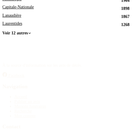
1964
Capitale-Nationale
1898
Lanaudière
1867
Laurentides
1268
Voir 12 autres
À la source d'information sur les avis de décès.
Facebook
Navigation
Accueil
Publier un avis
Maisons funéraires
Recherche
Mon compte
Contact