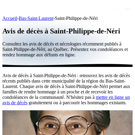
Accueil
›
Bas-Saint-Laurent
›
Saint-Philippe-de-Néri
Avis de décès
Avis de décès à Saint-Philippe-de-Néri
Personnalités publiques
Consultez les avis de décès et nécrologies récemment publiés à
Québec
Saint-Philippe-de-Néri, au Québec. Présentez vos condoléances et
rendez hommage aux défunts en ligne.
Canada
International
Avis de décès à Saint-Philippe-de-Néri : retrouvez les avis de décès
Par région
récents publiés dans cette municipalité de la région du Bas-Saint-
Laurent. Chaque avis de décès à Saint-Philippe-de-Néri permet aux
Par ville
familles de rendre hommage à un proche et de recevoir les
condoléances de la communauté. N'hésitez pas à
mettre en ligne un
avis de décès
gratuitement ou à parcourir les hommages existants.
Maisons funéraires
Éternea
Blog