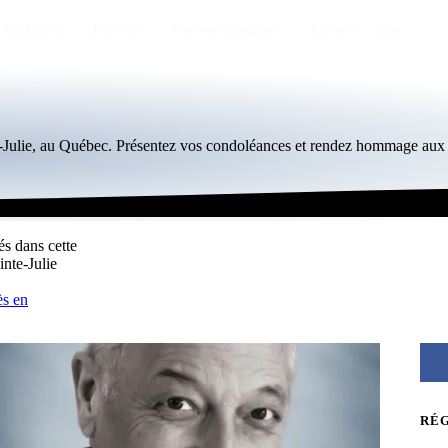
Par région
Par ville
Maisons funéraires
Éternea
Blog
e-Julie, au Québec. Présentez vos condoléances et rendez hommage aux 
és dans cette
inte-Julie
ès en
RÉ