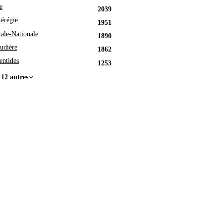
e
2039
érégie
1951
tale-Nationale
1890
udière
1862
entides
1253
 12 autres