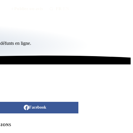
Publier un avis
FR
/
EN
défunts en ligne.
Facebook
GIONS