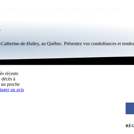
Par région
Par ville
Maisons funéraires
Éternea
Blog
y
te-Catherine-de-Hatley, au Québec. Présentez vos condoléances et rend
ès récents
e décès à
 un proche
tager un avis
RÉ