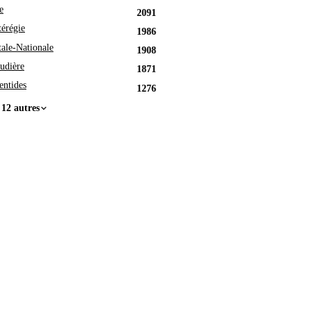
e
2091
érégie
1986
tale-Nationale
1908
udière
1871
entides
1276
 12 autres