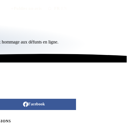
Publier un avis
FR
/
EN
ez hommage aux défunts en ligne.
Facebook
GIONS