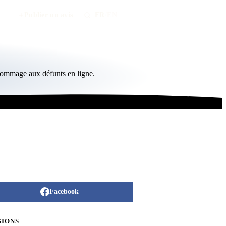
Publier un avis
FR
/
EN
 hommage aux défunts en ligne.
Facebook
GIONS