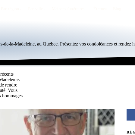
Par région
Par ville
Maisons funéraires
Éternea
Blog
Îles-de-la-Madeleine, au Québec. Présentez vos condoléances et rendez
 récents
-Madeleine.
de rendre
uté. Vous
les hommages
RÉ