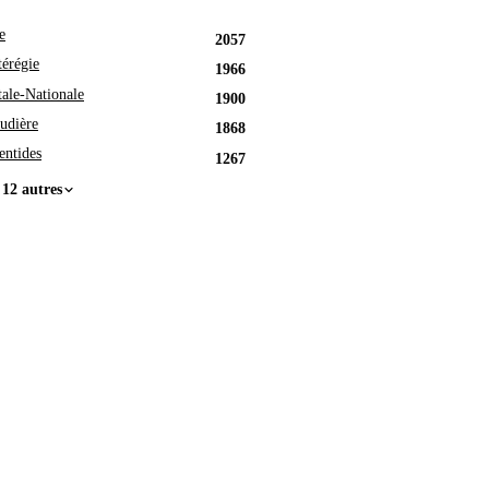
e
2057
érégie
1966
tale-Nationale
1900
udière
1868
entides
1267
 12 autres