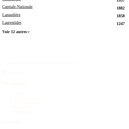
1937
Capitale-Nationale
1882
Lanaudière
1858
Laurentides
1247
Voir 12 autres
À la source d'information sur les avis de décès.
Facebook
Navigation
Accueil
Publier un avis
Maisons funéraires
Recherche
Mon compte
Contact