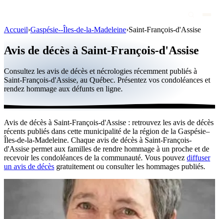
Accueil
›
Gaspésie--Îles-de-la-Madeleine
›
Saint-François-d'Assise
Avis de décès
Avis de décès à Saint-François-d'Assise
Personnalités publiques
Consultez les avis de décès et nécrologies récemment publiés à
Québec
Saint-François-d'Assise, au Québec. Présentez vos condoléances et
rendez hommage aux défunts en ligne.
Canada
International
Avis de décès à Saint-François-d'Assise : retrouvez les avis de décès
Par région
récents publiés dans cette municipalité de la région de la Gaspésie–
Îles-de-la-Madeleine. Chaque avis de décès à Saint-François-
Par ville
d'Assise permet aux familles de rendre hommage à un proche et de
recevoir les condoléances de la communauté. Vous pouvez
diffuser
un avis de décès
gratuitement ou consulter les hommages publiés.
Maisons funéraires
Éternea
Blog