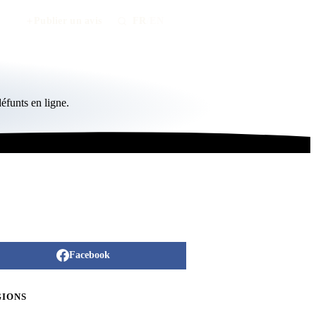
Publier un avis
FR
/
EN
éfunts en ligne.
Facebook
GIONS