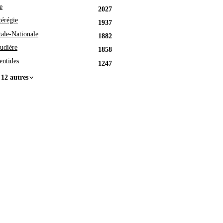
e
2027
érégie
1937
tale-Nationale
1882
udière
1858
entides
1247
 12 autres