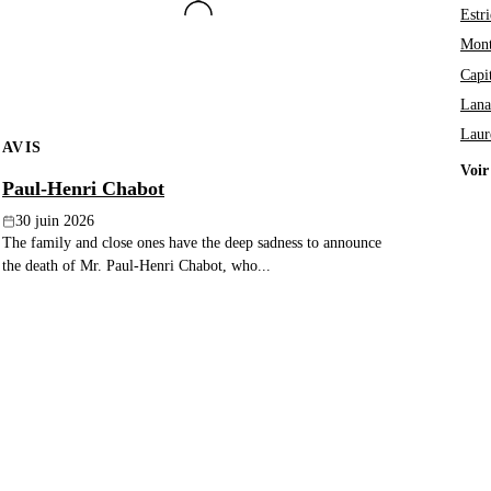
Estri
Mont
Capi
Lana
Laur
AVIS
Voir
Paul-Henri Chabot
30 juin 2026
The family and close ones have the deep sadness to announce
the death of Mr. Paul-Henri Chabot, who...