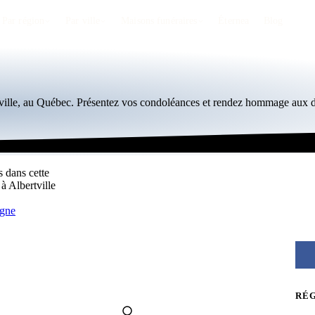
Par région
Par ville
Maisons funéraires
Éternea
Blog
tville, au Québec. Présentez vos condoléances et rendez hommage aux d
s dans cette
à Albertville
igne
RÉ