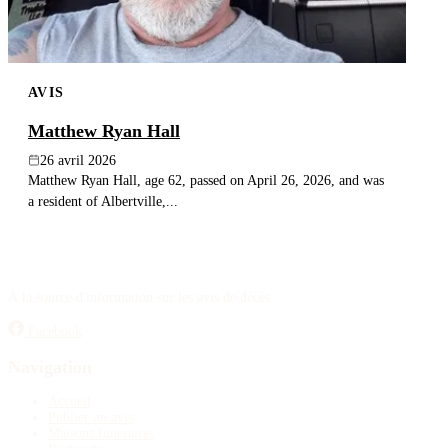
AVIS
Matthew Ryan Hall
26 avril 2026
Matthew Ryan Hall, age 62, passed on April 26, 2026, and was
a resident of Albertville,...
À la source d'information sur les avis de décès.
Facebook
Navigation
Accueil
Publier un avis
Maisons funéraires