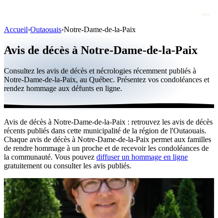
Accueil
›
Outaouais
›
Notre-Dame-de-la-Paix
Avis de décès
Avis de décès à Notre-Dame-de-la-Paix
Personnalités publiques
Consultez les avis de décès et nécrologies récemment publiés à
Québec
Notre-Dame-de-la-Paix, au Québec. Présentez vos condoléances et
rendez hommage aux défunts en ligne.
Canada
International
Avis de décès à Notre-Dame-de-la-Paix : retrouvez les avis de décès
Par région
récents publiés dans cette municipalité de la région de l'Outaouais.
Chaque avis de décès à Notre-Dame-de-la-Paix permet aux familles
Par ville
de rendre hommage à un proche et de recevoir les condoléances de
la communauté. Vous pouvez
diffuser un hommage en ligne
gratuitement ou consulter les avis publiés.
Maisons funéraires
Éternea
Blog