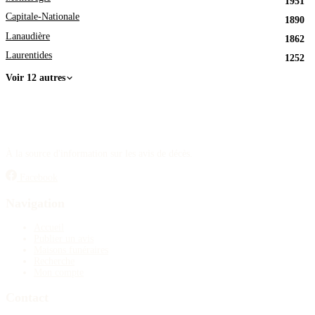
1951
Capitale-Nationale
1890
Lanaudière
1862
Laurentides
1252
Voir 12 autres
À la source d'information sur les avis de décès.
Facebook
Navigation
Accueil
Publier un avis
Maisons funéraires
Recherche
Mon compte
Contact