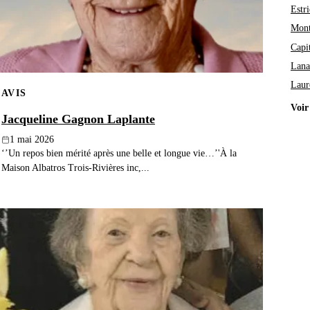
Estri
Mont
Capi
Lana
Laur
AVIS
Voir
Jacqueline Gagnon Laplante
1 mai 2026
‘’Un repos bien mérité après une belle et longue vie…’'À la
Maison Albatros Trois-Rivières inc,...