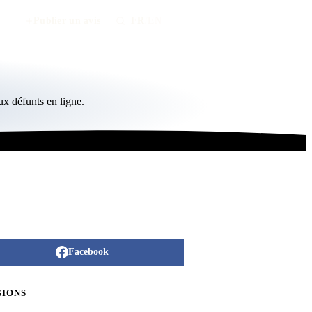
Publier un avis
FR
/
EN
x défunts en ligne.
Facebook
GIONS