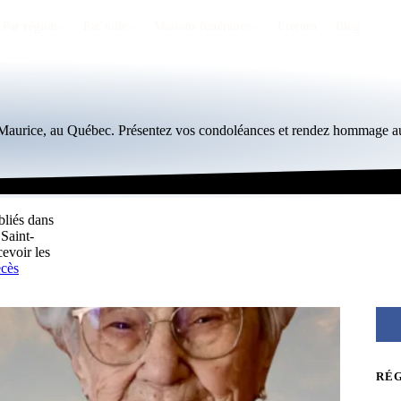
Par région
Par ville
Maisons funéraires
Éternea
Blog
t-Maurice, au Québec. Présentez vos condoléances et rendez hommage au
bliés dans
 Saint-
evoir les
écès
RÉ