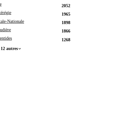
e
2052
érégie
1965
tale-Nationale
1898
udière
1866
entides
1268
 12 autres