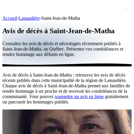
Accueil
›
Lanaudière
›
Saint-Jean-de-Matha
Avis de décès
Avis de décès à Saint-Jean-de-Matha
Personnalités publiques
Consultez les avis de décès et nécrologies récemment publiés à
Québec
Saint-Jean-de-Matha, au Québec. Présentez vos condoléances et
rendez hommage aux défunts en ligne.
Canada
International
Avis de décès à Saint-Jean-de-Matha : retrouvez les avis de décès
Par région
récents publiés dans cette municipalité de la région de Lanaudière.
Chaque avis de décès à Saint-Jean-de-Matha permet aux familles de
Par ville
rendre hommage à un proche et de recevoir les condoléances de la
communauté. Vous pouvez
soumettre un avis en ligne
gratuitement
ou parcourir les hommages publiés.
Maisons funéraires
Éternea
Blog