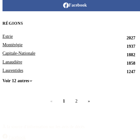
Facebook
RÉGIONS
Estrie
2027
Montérégie
1937
Capitale-Nationale
1882
Lanaudière
1858
Laurentides
1247
Voir 12 autres
«
1
2
»
À la source d'information sur les avis de décès.
Facebook