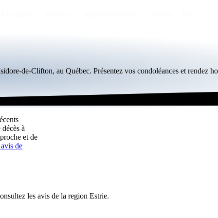
Par région
Par ville
Maisons funéraires
Éternea
Blog
-Isidore-de-Clifton, au Québec. Présentez vos condoléances et rendez 
récents
e décès à
proche et de
 avis de
onsultez les avis de la region Estrie.