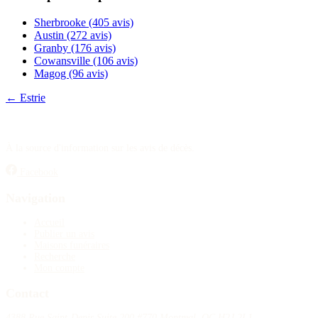
Sherbrooke
(405 avis)
Austin
(272 avis)
Granby
(176 avis)
Cowansville
(106 avis)
Magog
(96 avis)
← Estrie
À la source d'information sur les avis de décès.
Facebook
Navigation
Accueil
Publier un avis
Maisons funéraires
Recherche
Mon compte
Contact
4388 Rue Saint-Denis Suite 200 #770 Montreal, QC H2J 2L1