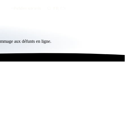
Publier un avis
FR
/
EN
hommage aux défunts en ligne.