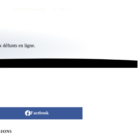
Publier un avis
FR
/
EN
 défunts en ligne.
Facebook
GIONS