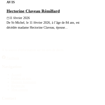
AVIS
Hectorine Claveau Rémillard
11 février 2026
De St-Michel, le 11 février 2026, à l’âge de 84 ans, est
décédée madame Hectorine Claveau, épouse...
À la source d'information sur les avis de décès.
Facebook
Navigation
Accueil
Publier un avis
Maisons funéraires
Recherche
Mon compte
Contact