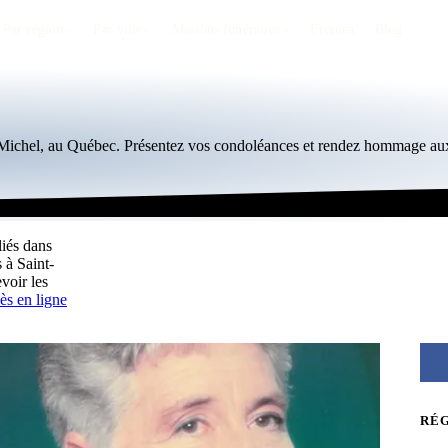
Par région
Par ville
Maisons funéraires
Éternea
Blog
t-Michel, au Québec. Présentez vos condoléances et rendez hommage aux
liés dans
 à Saint-
voir les
ès en ligne
RÉ