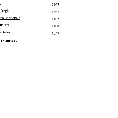
e
2027
érégie
1937
tale-Nationale
1882
udière
1858
entides
1247
 12 autres