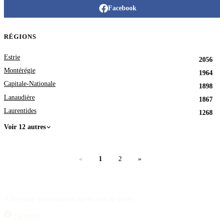
Facebook
RÉGIONS
Estrie
2056
Montérégie
1964
Capitale-Nationale
1898
Lanaudière
1867
Laurentides
1268
Voir 12 autres
«
1
2
»
À la source d'information sur les avis de décès.
Facebook