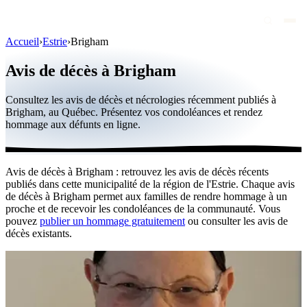
Accueil
›
Estrie
›
Brigham
Avis de décès
Avis de décès à Brigham
Personnalités publiques
Consultez les avis de décès et nécrologies récemment publiés à
Québec
Brigham, au Québec. Présentez vos condoléances et rendez
hommage aux défunts en ligne.
Canada
International
Avis de décès à Brigham : retrouvez les avis de décès récents
Par région
publiés dans cette municipalité de la région de l'Estrie. Chaque avis
de décès à Brigham permet aux familles de rendre hommage à un
Par ville
proche et de recevoir les condoléances de la communauté. Vous
pouvez
publier un hommage gratuitement
ou consulter les avis de
décès existants.
Maisons funéraires
Éternea
Blog