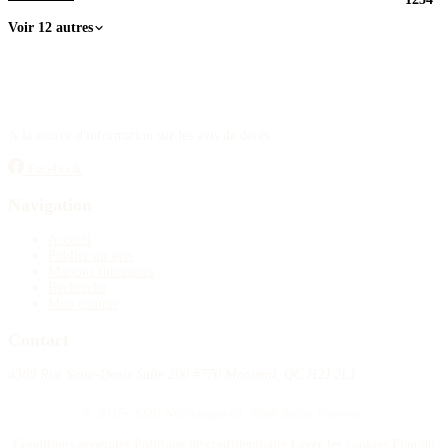
Voir 12 autres
À la source d'information sur les avis de décès.
Facebook
Navigation
Accueil
Publier un avis
Maisons funéraires
Recherche
Mon compte
Contact
4388 Rue Saint-Denis Suite 200 #770 Montreal, QC H2J 2L1
© 2015–2026 Nécrologie.ca. Tous droits réservés.
Conditions générales
Politique de confidentialité
Gérer les cookies
Plan du