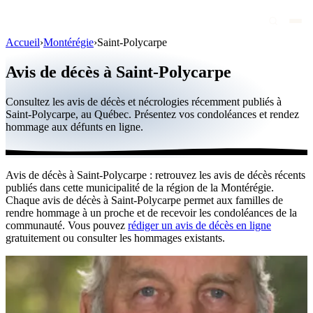
Accueil
›
Montérégie
›
Saint-Polycarpe
Avis de décès
Avis de décès à Saint-Polycarpe
Personnalités publiques
Consultez les avis de décès et nécrologies récemment publiés à
Québec
Saint-Polycarpe, au Québec. Présentez vos condoléances et rendez
hommage aux défunts en ligne.
Canada
International
Avis de décès à Saint-Polycarpe : retrouvez les avis de décès récents
Par région
publiés dans cette municipalité de la région de la Montérégie.
Chaque avis de décès à Saint-Polycarpe permet aux familles de
Par ville
rendre hommage à un proche et de recevoir les condoléances de la
communauté. Vous pouvez
rédiger un avis de décès en ligne
gratuitement ou consulter les hommages existants.
Maisons funéraires
Éternea
Blog