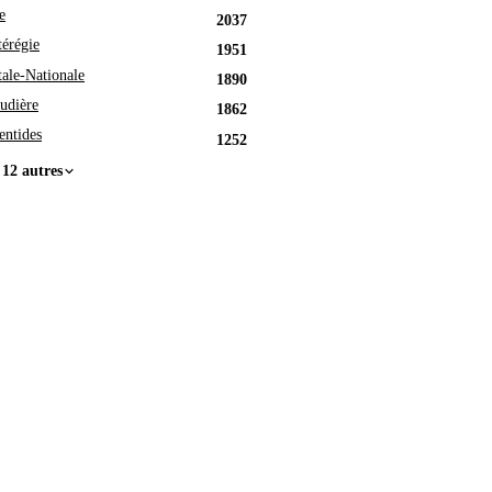
e
2037
érégie
1951
tale-Nationale
1890
udière
1862
entides
1252
 12 autres