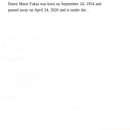
Dawn Marie Fakas was born on September 24, 1954 and
passed away on April 24, 2026 and is under the...
À la source d'information sur les avis de décès.
Facebook
Navigation
Accueil
Publier un avis
Maisons funéraires
Recherche
Mon compte
Contact
4388 Rue Saint-Denis Suite 200 #770 Montreal, QC H2J 2L1
© 2
Conditions généra