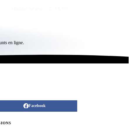
Publier un avis
FR
/
EN
nts en ligne.
Facebook
GIONS