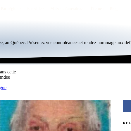
Par région
Par ville
Maisons funéraires
Éternea
Blog
ee, au Québec. Présentez vos condoléances et rendez hommage aux défu
ans cette
Dundee
igne
RÉ