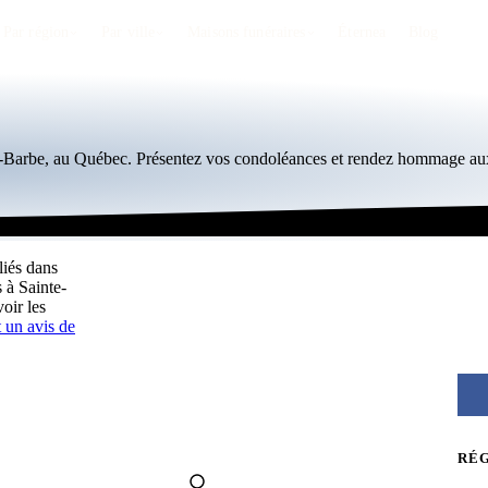
Par région
Par ville
Maisons funéraires
Éternea
Blog
te-Barbe, au Québec. Présentez vos condoléances et rendez hommage aux
liés dans
 à Sainte-
oir les
 un avis de
RÉ