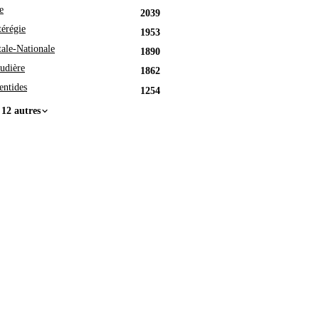
e
2039
érégie
1953
tale-Nationale
1890
udière
1862
entides
1254
 12 autres