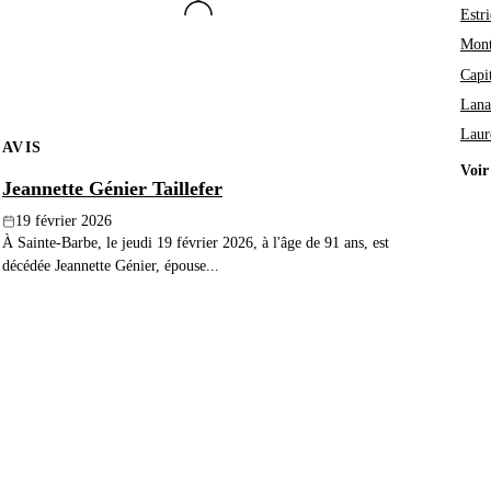
Estri
Mont
Capi
Lana
Laur
AVIS
Voir
Jeannette Génier Taillefer
19 février 2026
À Sainte-Barbe, le jeudi 19 février 2026, à l'âge de 91 ans, est
décédée Jeannette Génier, épouse...