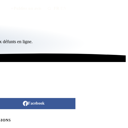
Publier un avis
FR
/
EN
 défunts en ligne.
Facebook
GIONS