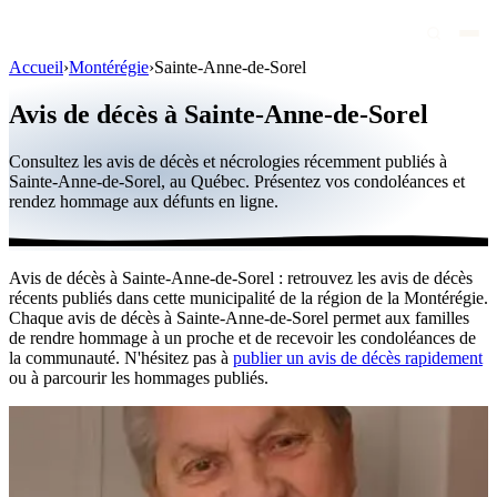
Accueil
›
Montérégie
›
Sainte-Anne-de-Sorel
Avis de décès
Avis de décès à Sainte-Anne-de-Sorel
Personnalités publiques
Consultez les avis de décès et nécrologies récemment publiés à
Québec
Sainte-Anne-de-Sorel, au Québec. Présentez vos condoléances et
rendez hommage aux défunts en ligne.
Canada
International
Avis de décès à Sainte-Anne-de-Sorel : retrouvez les avis de décès
Par région
récents publiés dans cette municipalité de la région de la Montérégie.
Chaque avis de décès à Sainte-Anne-de-Sorel permet aux familles
Par ville
de rendre hommage à un proche et de recevoir les condoléances de
la communauté. N'hésitez pas à
publier un avis de décès rapidement
ou à parcourir les hommages publiés.
Maisons funéraires
Éternea
Blog