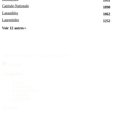
1951
Capitale-Nationale
1890
Lanaudière
1862
Laurentides
1252
Voir 12 autres
À la source d'information sur les avis de décès.
Facebook
Navigation
Accueil
Publier un avis
Maisons funéraires
Recherche
Mon compte
Contact