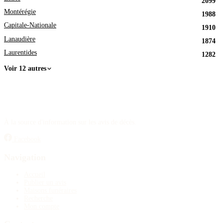
2099
Montérégie
1988
Capitale-Nationale
1910
Lanaudière
1874
Laurentides
1282
Voir 12 autres
À la source d'information sur les avis de décès.
Facebook
Navigation
Accueil
Publier un avis
Maisons funéraires
Recherche
Mon compte