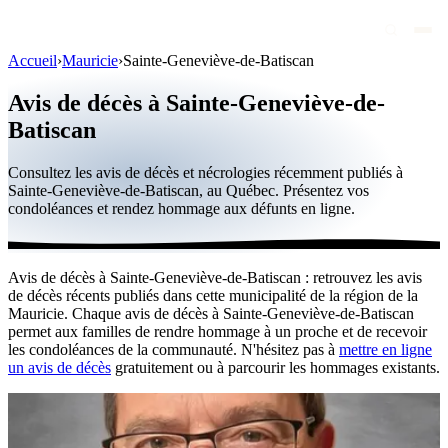
Accueil
›
Mauricie
›
Sainte-Geneviève-de-Batiscan
Avis de décès
Avis de décès à Sainte-Geneviève-de-
Personnalités publiques
Batiscan
Québec
Consultez les avis de décès et nécrologies récemment publiés à
Sainte-Geneviève-de-Batiscan, au Québec. Présentez vos
Canada
condoléances et rendez hommage aux défunts en ligne.
International
Par région
Avis de décès à Sainte-Geneviève-de-Batiscan : retrouvez les avis
de décès récents publiés dans cette municipalité de la région de la
Par ville
Mauricie. Chaque avis de décès à Sainte-Geneviève-de-Batiscan
permet aux familles de rendre hommage à un proche et de recevoir
Maisons funéraires
les condoléances de la communauté. N'hésitez pas à
mettre en ligne
un avis de décès
gratuitement ou à parcourir les hommages existants.
Éternea
Blog