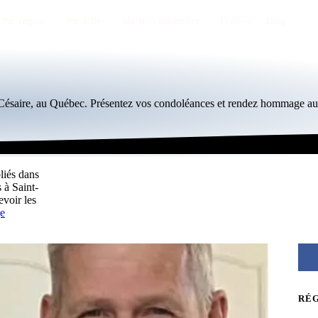
Par région
Par ville
Maisons funéraires
Éternea
Blog
t-Césaire, au Québec. Présentez vos condoléances et rendez hommage aux
liés dans
 à Saint-
voir les
e
RÉ