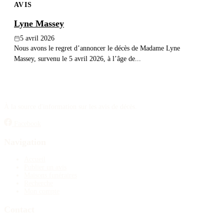
AVIS
Lyne Massey
5 avril 2026
Nous avons le regret d’annoncer le décès de Madame Lyne
Massey, survenu le 5 avril 2026, à l’âge de...
À la source d'information sur les avis de décès.
Facebook
Navigation
Accueil
Publier un avis
Maisons funéraires
Recherche
Mon compte
Contact