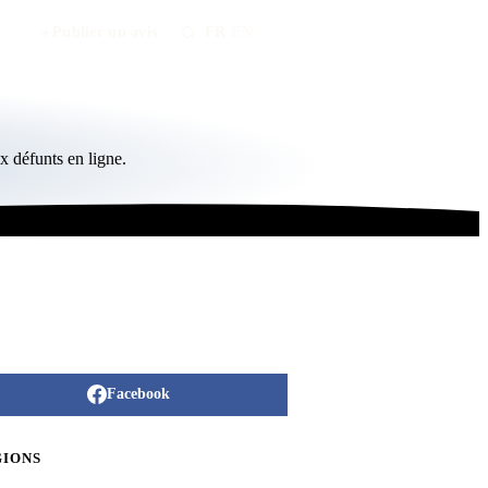
Publier un avis
FR
/
EN
 défunts en ligne.
Facebook
GIONS