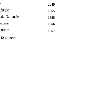
e
2049
érégie
1965
tale-Nationale
1898
udière
1866
entides
1267
 12 autres