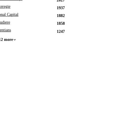
2027
eregie
1937
onal Capital
1882
udiere
1858
entians
1247
12 more