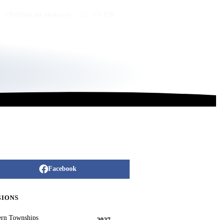
Publish an obituary
FR
/
EN
Facebook
GIONS
ern Townships