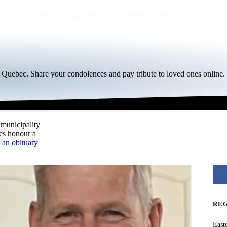
egion
By city
Funeral homes
Eternea
Blog
, Quebec. Share your condolences and pay tribute to loved ones online.
 municipality
ies honour a
 an obituary
RE
East